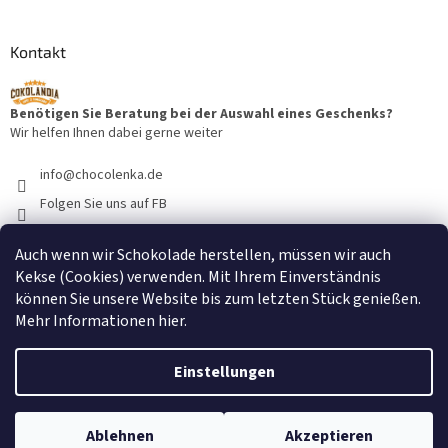
Kontakt
Benötigen Sie Beratung bei der Auswahl eines Geschenks?
Wir helfen Ihnen dabei gerne weiter
info
@
chocolenka.de
Folgen Sie uns auf FB
cokolandiacz
Auch wenn wir Schokolade herstellen, müssen wir auch
@cokolandiacz
Kekse (Cookies) verwenden. Mit Ihrem Einverständnis
können Sie unsere Website bis zum letzten Stück genießen.
Mehr Informationen
hier
.
Einstellungen
Erstellt von Shoptet
Ablehnen
Akzeptieren
Copyright 2026
Chocolenka
. Alle Rechte vorbehalten.