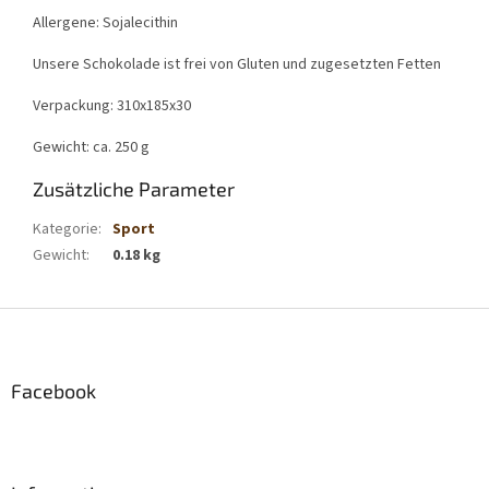
Allergene: Sojalecithin
Unsere Schokolade ist frei von Gluten und zugesetzten Fetten
Verpackung: 310x185x30
Gewicht: ca. 250 g
Zusätzliche Parameter
Kategorie
:
Sport
Gewicht
:
0.18 kg
F
u
ß
z
Facebook
e
i
l
e