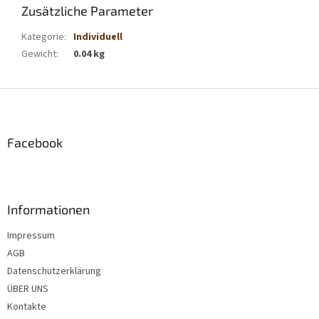
Zusätzliche Parameter
Kategorie
:
Individuell
Gewicht
:
0.04 kg
F
u
ß
z
Facebook
e
i
l
e
Informationen
Impressum
AGB
Datenschutzerklärung
ÜBER UNS
Kontakte