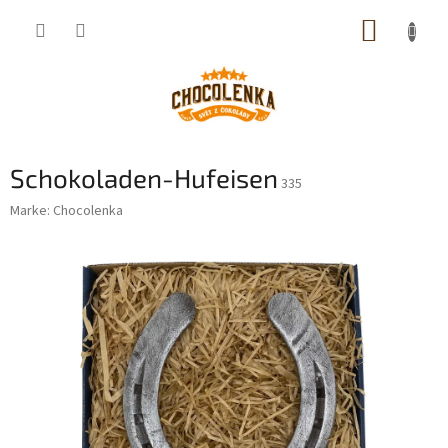
Zum
WARE
Inhalt
springen
Schokoladen-Hufeisen
335
Marke:
Chocolenka