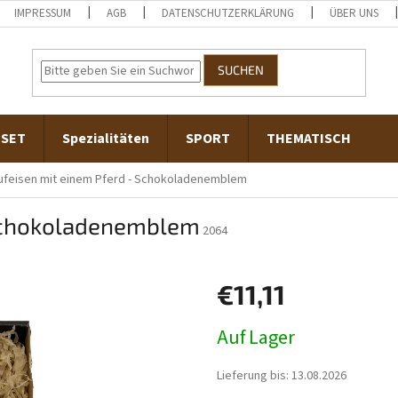
IMPRESSUM
AGB
DATENSCHUTZERKLÄRUNG
ÜBER UNS
SUCHEN
-SET
Spezialitäten
SPORT
THEMATISCH
ufeisen mit einem Pferd - Schokoladenemblem
 Schokoladenemblem
2064
€11,11
Verkaufspreis:
Auf Lager
Lieferung bis:
13.08.2026