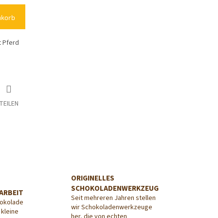
nkorb
 Pferd
TEILEN
ORIGINELLES
SCHOKOLADENWERKZEUG
ARBEIT
Seit mehreren Jahren stellen
hokolade
wir Schokoladenwerkzeuge
 kleine
her, die von echten