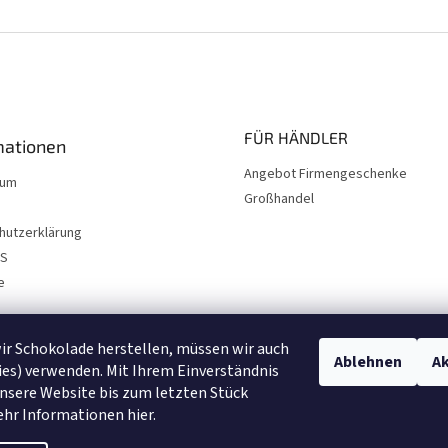
FÜR HÄNDLER
mationen
Angebot Firmengeschenke
sum
Großhandel
hutzerklärung
NS
e
r Schokolade herstellen, müssen wir auch
Ablehnen
Ak
es) verwenden. Mit Ihrem Einverständnis
nsere Website bis zum letzten Stück
ehr Informationen
hier
.