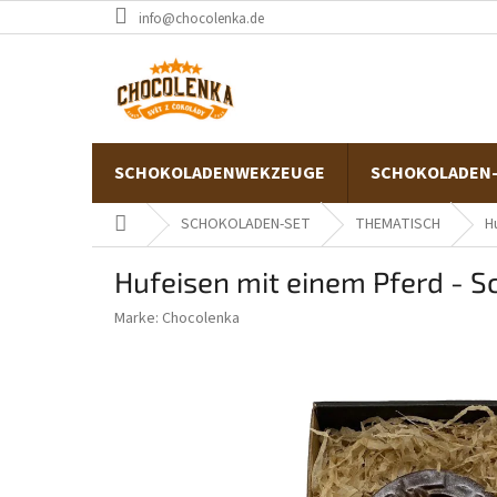
Zum
info@chocolenka.de
Inhalt
springen
SCHOKOLADENWEKZEUGE
SCHOKOLADEN
Startseite
SCHOKOLADEN-SET
THEMATISCH
H
Hufeisen mit einem Pferd -
Marke:
Chocolenka