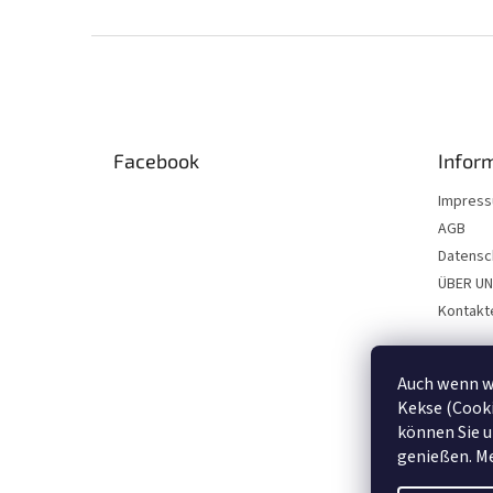
F
u
ß
z
e
Facebook
Infor
i
l
Impres
e
AGB
Datensc
ÜBER U
Kontakt
Auch wenn wi
Kekse (Cooki
können Sie u
genießen. M