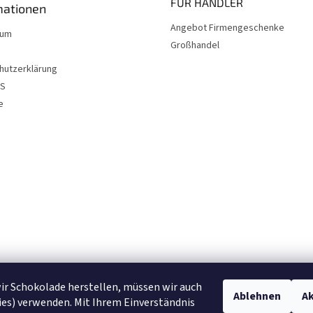
FÜR HÄNDLER
mationen
Angebot Firmengeschenke
sum
Großhandel
hutzerklärung
NS
e
r Schokolade herstellen, müssen wir auch
Ablehnen
Ak
es) verwenden. Mit Ihrem Einverständnis