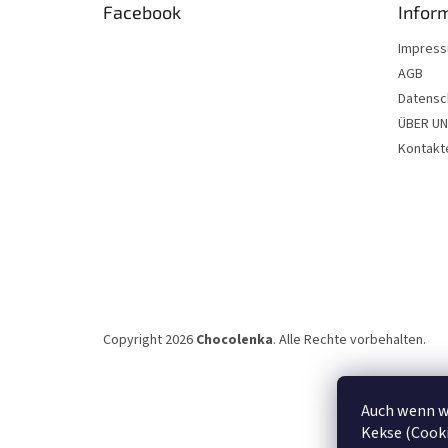
Facebook
Infor
i
l
Impres
e
AGB
Datensc
ÜBER U
Kontakt
Copyright 2026
Chocolenka
. Alle Rechte vorbehalten.
Auch wenn wi
Kekse (Cooki