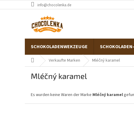
Zum
info@chocolenka.de
Inhalt
springen
SCHOKOLADENWEKZEUGE
SCHOKOLADEN
Startseite
Verkaufte Marken
Mléčný karamel
Mléčný karamel
Es wurden keine Waren der Marke
Mléčný karamel
gefund
F
u
ß
z
e