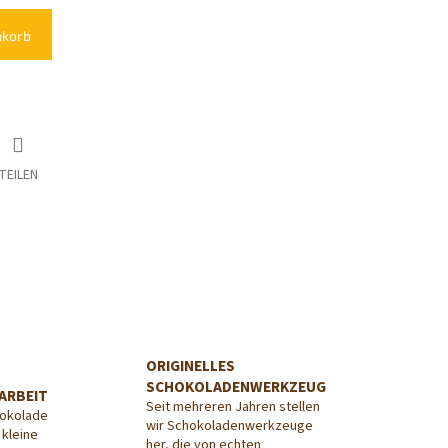
nkorb
TEILEN
ORIGINELLES
SCHOKOLADENWERKZEUG
ARBEIT
Seit mehreren Jahren stellen
hokolade
wir Schokoladenwerkzeuge
 kleine
her, die von echten