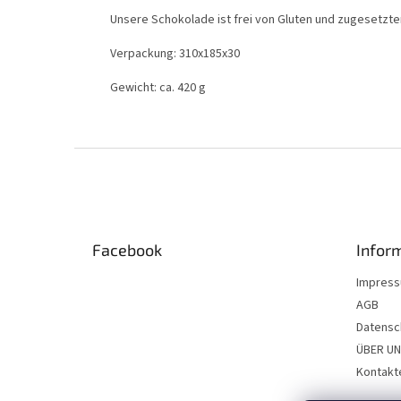
Unsere Schokolade ist frei von Gluten und zugesetzte
Verpackung: 310x185x30
Gewicht: ca. 420 g
F
u
ß
z
e
Facebook
Infor
i
l
Impres
e
AGB
Datensc
ÜBER U
Kontakt