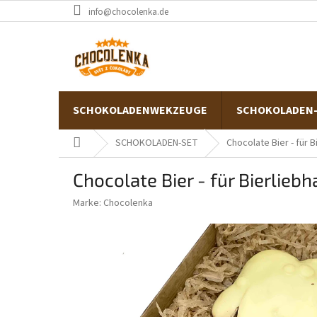
Zum
info@chocolenka.de
Inhalt
springen
SCHOKOLADENWEKZEUGE
SCHOKOLADEN
Startseite
SCHOKOLADEN-SET
Chocolate Bier - für 
Chocolate Bier - für Bierliebh
Marke:
Chocolenka