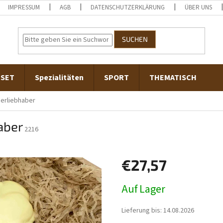
IMPRESSUM
AGB
DATENSCHUTZERKLÄRUNG
ÜBER UNS
SUCHEN
-SET
Spezialitäten
SPORT
THEMATISCH
Bierliebhaber
aber
2216
€27,57
Verkaufspreis:
Auf Lager
Lieferung bis:
14.08.2026