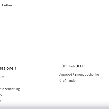
n Fetten
FÜR HÄNDLER
mationen
Angebot Firmengeschenke
sum
Großhandel
hutzerklärung
NS
e