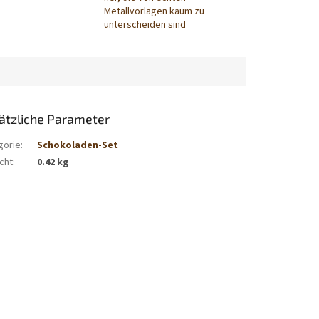
Metallvorlagen kaum zu
unterscheiden sind
ätzliche Parameter
gorie
:
Schokoladen-Set
cht
:
0.42 kg