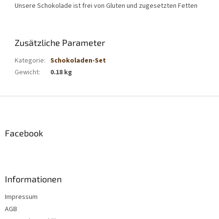
Unsere Schokolade ist frei von Gluten und zugesetzten Fetten
Zusätzliche Parameter
Kategorie
:
Schokoladen-Set
Gewicht
:
0.18 kg
F
u
ß
z
Facebook
e
i
l
e
Informationen
Impressum
AGB