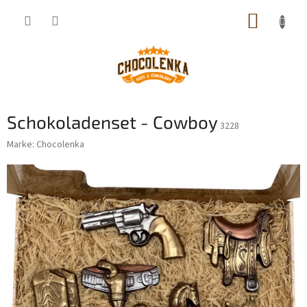
Zum
WARE
Inhalt
springen
Schokoladenset - Cowboy
3228
Marke:
Chocolenka