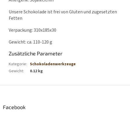
Allergene: Sojalecithin
Unsere Schokolade ist frei von Gluten und zugesetzten
Fetten
Verpackung: 310x185x30
Gewicht: ca. 110-120 g
Zusätzliche Parameter
Kategorie
:
Schokoladenwerkzeuge
Gewicht
:
0.12 kg
F
u
ß
z
Facebook
e
i
l