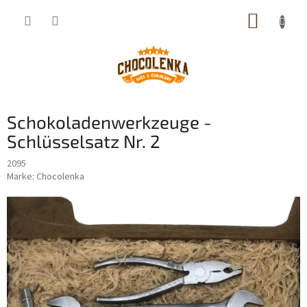
Zum
WARE
Inhalt
springen
Schokoladenwerkzeuge -
Schlüsselsatz Nr. 2
2095
Marke:
Chocolenka