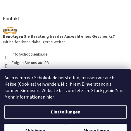
Kontakt
Benötigen Sie Beratung bei der Auswahl eines Geschenks?
Wir helfen Ihnen dabei gerne weiter
info
@
chocolenka.de
Folgen Sie uns auf FB
cokolandiacz
Auch wenn wir Schokolade herstellen, müssen wir auch
@cokolandiacz
Kekse (Cookies) verwenden. Mit Ihrem Einverständnis
können Sie unsere Website bis zum letzten Stück genießen.
Mehr Informationen
hier
.
Einstellungen
Erstellt von Shoptet
Ablehnen
Akzeptieren