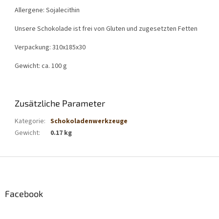
Allergene: Sojalecithin
Unsere Schokolade ist frei von Gluten und zugesetzten Fetten
Verpackung: 310x185x30
Gewicht: ca. 100 g
Zusätzliche Parameter
Kategorie
:
Schokoladenwerkzeuge
Gewicht
:
0.17 kg
F
u
ß
z
Facebook
e
i