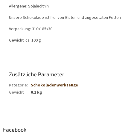
Allergene: Sojalecithin
Unsere Schokolade ist frei von Gluten und zugesetzten Fetten
Verpackung: 310x185x30
Gewicht: ca. 100 g
Zusätzliche Parameter
Kategorie
:
Schokoladenwerkzeuge
Gewicht
:
0.1 kg
F
u
ß
z
Facebook