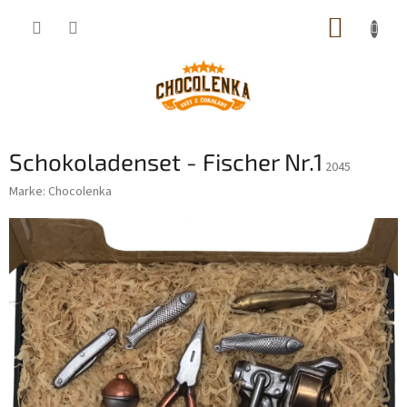
Zum
WARE
Inhalt
springen
Schokoladenset - Fischer Nr.1
2045
Marke:
Chocolenka