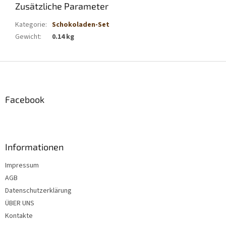
Zusätzliche Parameter
Kategorie
:
Schokoladen-Set
Gewicht
:
0.14 kg
F
u
ß
z
Facebook
e
i
l
e
Informationen
Impressum
AGB
Datenschutzerklärung
ÜBER UNS
Kontakte