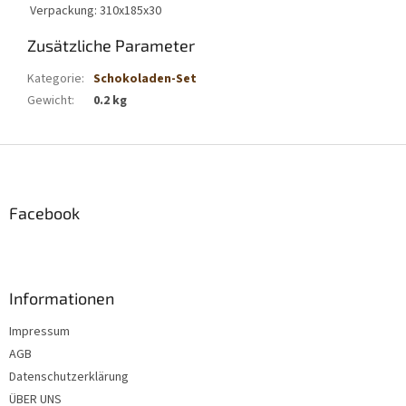
Verpackung: 310x185x30
Zusätzliche Parameter
Kategorie
:
Schokoladen-Set
Gewicht
:
0.2 kg
F
u
ß
z
Facebook
e
i
l
e
Informationen
Impressum
AGB
Datenschutzerklärung
ÜBER UNS