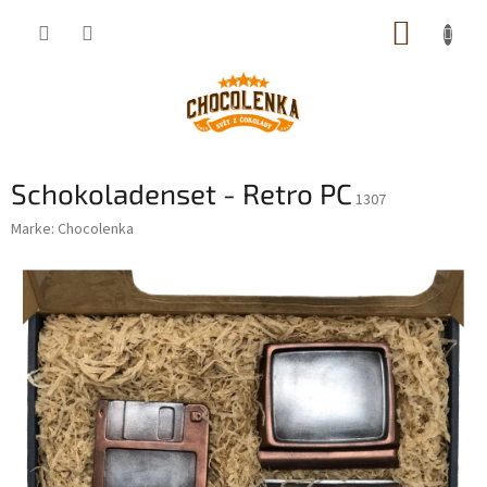
Zum
WARE
Inhalt
springen
Schokoladenset - Retro PC
1307
Marke:
Chocolenka