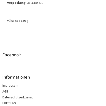
Verpackung:
310x185x30
Váha: cca 130 g
F
u
ß
z
Facebook
e
i
l
e
Informationen
Impressum
AGB
Datenschutzerklärung
ÜBER UNS