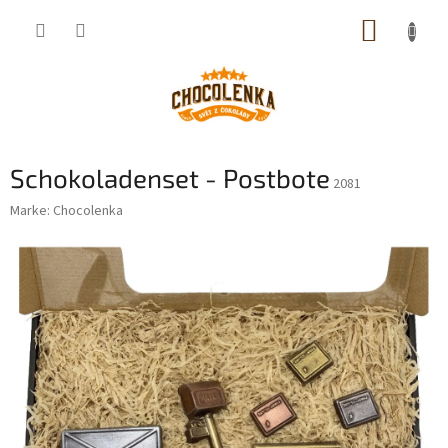
Zum
WARE
Inhalt
springen
Schokoladenset - Postbote
2081
Marke:
Chocolenka