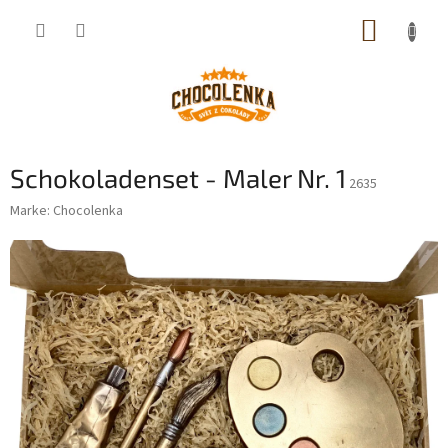
Zum
WARE
Inhalt
springen
Schokoladenset - Maler Nr. 1
2635
Marke:
Chocolenka