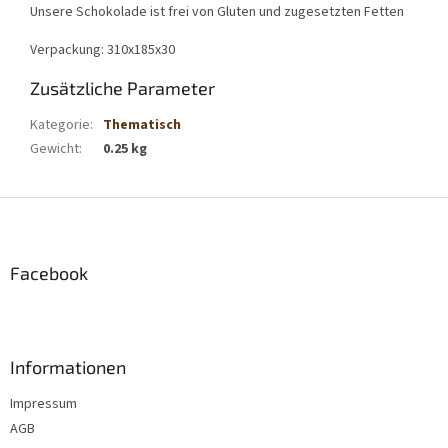
Unsere Schokolade ist frei von Gluten und zugesetzten Fetten
Verpackung: 310x185x30
Zusätzliche Parameter
Kategorie
:
Thematisch
Gewicht
:
0.25 kg
F
u
ß
z
Facebook
e
i
l
e
Informationen
Impressum
AGB