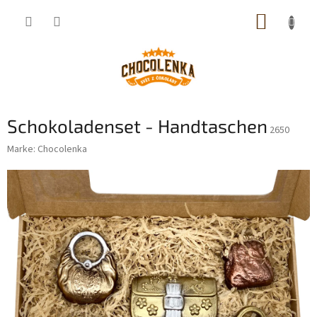
Zum
WARE
Inhalt
springen
Schokoladenset - Handtaschen
2650
Marke:
Chocolenka