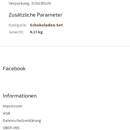
Verpackung: 310x185x30
Zusätzliche Parameter
Kategorie
:
Schokoladen-Set
Gewicht
:
0.17 kg
F
u
ß
z
Facebook
e
i
l
e
Informationen
Impressum
AGB
Datenschutzerklärung
ÜBER UNS