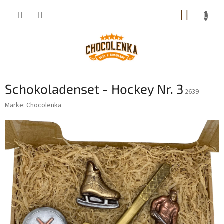
Zum
WARE
Inhalt
springen
Schokoladenset - Hockey Nr. 3
2639
Marke:
Chocolenka