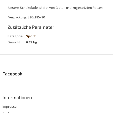
Unsere Schokolade ist frei von Gluten und zugesetzten Fetten
Verpackung: 310x185x30
Zusätzliche Parameter
Kategorie
:
Sport
Gewicht
:
0.22 kg
F
u
ß
z
Facebook
e
i
l
e
Informationen
Impressum