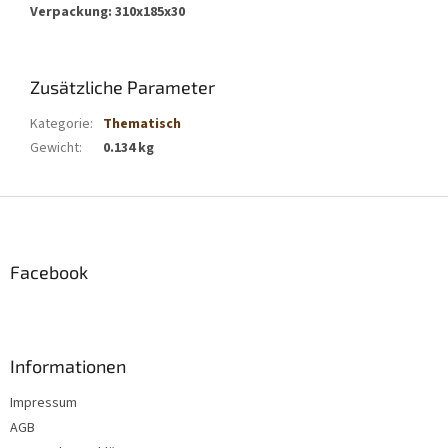
Verpackung: 310x185x30
Zusätzliche Parameter
Kategorie
:
Thematisch
Gewicht
:
0.134 kg
F
u
ß
z
Facebook
e
i
l
e
Informationen
Impressum
AGB