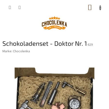
Zum
WARE
Inhalt
springen
Schokoladenset - Doktor Nr. 1
629
Marke:
Chocolenka