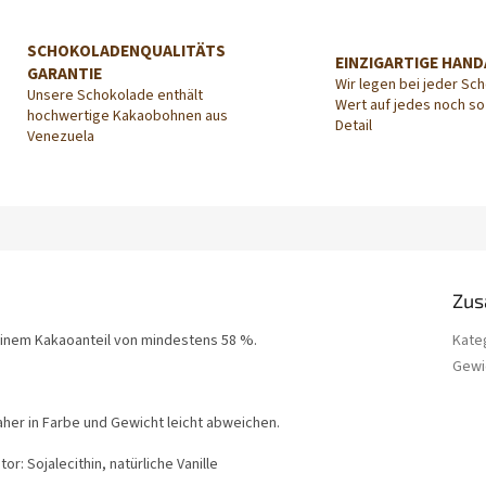
SCHOKOLADENQUALITÄTS
EINZIGARTIGE HAND
GARANTIE
Wir legen bei jeder Sc
Unsere Schokolade enthält
Wert auf jedes noch so
hochwertige Kakaobohnen aus
Detail
Venezuela
Zus
einem Kakaoanteil von mindestens 58 %.
Kate
Gewi
aher in Farbe und Gewicht leicht abweichen.
r: Sojalecithin, natürliche Vanille