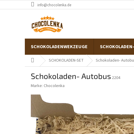
Zum
info@chocolenka.de
Inhalt
springen
SCHOKOLADENWEKZEUGE
SCHOKOLADEN
Startseite
SCHOKOLADEN-SET
Schokoladen- Autob
Schokoladen- Autobus
2204
Marke:
Chocolenka