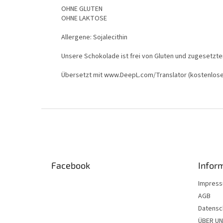
OHNE GLUTEN
OHNE LAKTOSE
Allergene: Sojalecithin
Unsere Schokolade ist frei von Gluten und zugesetzte
Übersetzt mit www.DeepL.com/Translator (kostenlose
F
u
ß
z
e
Facebook
Infor
i
l
Impres
e
AGB
Datensc
ÜBER U