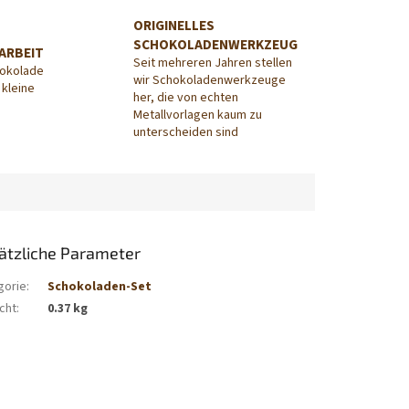
ORIGINELLES
SCHOKOLADENWERKZEUG
ARBEIT
Seit mehreren Jahren stellen
hokolade
wir Schokoladenwerkzeuge
 kleine
her, die von echten
Metallvorlagen kaum zu
unterscheiden sind
ätzliche Parameter
gorie
:
Schokoladen-Set
cht
:
0.37 kg