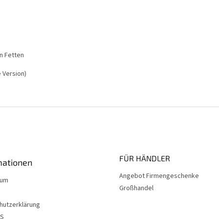
n Fetten
 Version)
FÜR HÄNDLER
mationen
Angebot Firmengeschenke
sum
Großhandel
hutzerklärung
NS