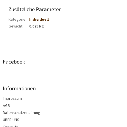
Zusätzliche Parameter
Kategorie
:
Individuell
Gewicht
:
0.075 kg
F
u
ß
z
Facebook
e
i
l
e
Informationen
Impressum
AGB
Datenschutzerklärung
ÜBER UNS