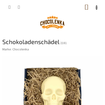
Zum
WARE
Inhalt
springen
Schokoladenschädel
2181
Marke:
Chocolenka